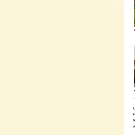
O
P
o
w