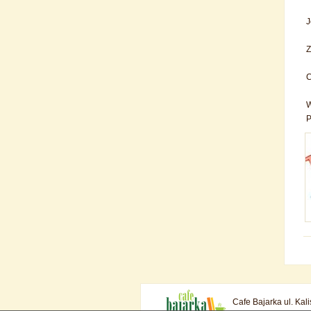
J
Z
C
W
Cafe Bajarka ul. Kal