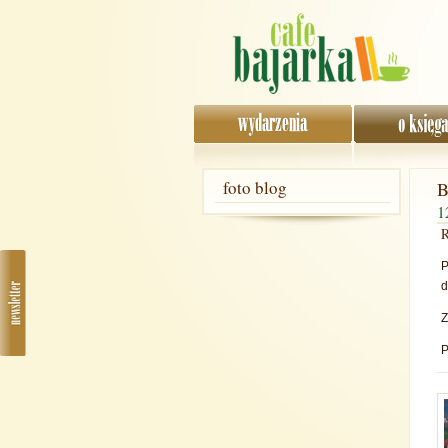
foto blog
B
1
R
P
d
Z
P