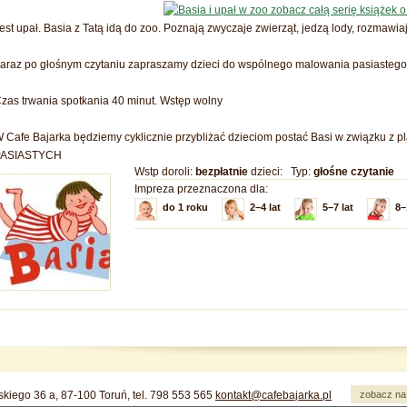
zobacz całą serię książek o 
est upał. Basia z Tatą idą do zoo. Poznają zwyczaje zwierząt, jedzą lody, rozmawia
araz po głośnym czytaniu zapraszamy dzieci do wspólnego malowania pasiastego
zas trwania spotkania 40 minut. Wstęp wolny
 Cafe Bajarka będziemy cyklicznie przybliżać dzieciom postać Basi w związku
PASIASTYCH
Wstp doroli:
bezpłatnie
dzieci:
Typ:
głośne czytanie
Impreza przeznaczona dla:
do 1 roku
2–4 lat
5–7 lat
8–
iskiego 36 a, 87-100 Toruń, tel. 798 553 565
kontakt@cafebajarka.pl
zobacz na