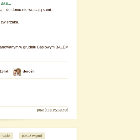
Basi...
ją. I do domu nie wracają sami...
 zwierzaka.
 z planowanym w grudniu Basiowym BALEM
15 lat
dorośli
powrót do wydarzeń
 mapie
pokaż więcej