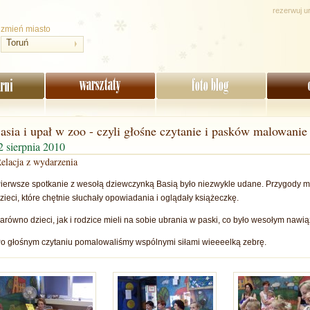
rezerwuj u
zmień miasto
Toruń
asia i upał w zoo - czyli głośne czytanie i pasków malowan
2 sierpnia 2010
elacja z wydarzenia
ierwsze spotkanie z wesołą dziewczynką Basią było niezwykle udane. Przygody ma
zieci, które chętnie słuchały opowiadania i oglądały książeczkę.
arówno dzieci, jak i rodzice mieli na sobie ubrania w paski, co było wesołym naw
o głośnym czytaniu pomalowaliśmy wspólnymi siłami wieeeelką zebrę.