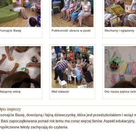
Poznajcie Basię
Publiczność ubrana w paski
Słuchamy i oglądamy
Malujemy zebrę
Mali malarze
Oto nasza piękna zeb
pis imprezy
oznajcie Basię, dowcipną i fajną dziewczynkę, która jest przedszkolakiem i wciąż
 Basi zapoczątkowana ponad rok temu ma coraz więcej fanów. Aspekt edukacyjny, p
spółczesne teksty zachęcają do czytania.