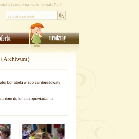
rodziny
|
zobacz na mapie
|
kontakt Toruń
ie {Archiwum}
łej bohaterki w zoo zainteresowały
iązaniem do tematu opowiadania.