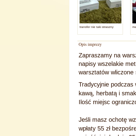
transfer nie taki straszny
ma
Opis imprezy
Zapraszamy na warsz
napisy wszelakie me
warsztatów wliczone 
Tradycyjnie podczas 
kawą, herbatą i sma
Ilość miejsc ogranic
Jeśli masz ochotę wz
wpłaty 55 zł bezpośr