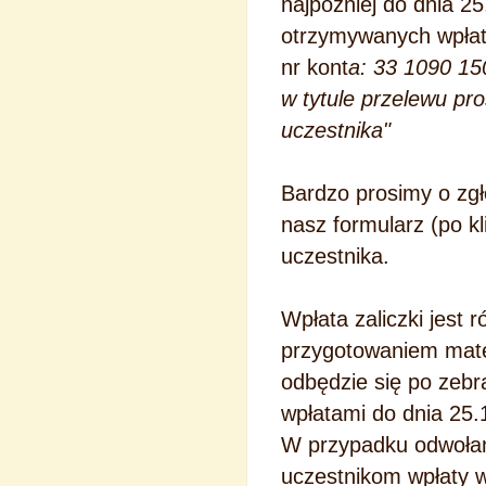
najpóźniej do dnia 25
otrzymywanych wpłat 
nr kont
a: 33 1090 1
w tytule przelewu pro
uczestnika"
Bardzo prosimy o zgł
nasz formularz (po k
uczestnika.
Wpłata zaliczki jest 
przygotowaniem mate
odbędzie się po zeb
wpłatami do dnia 25.
W przypadku odwołan
uczestnikom wpłaty 