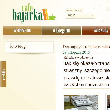
zmień miasto
Toruń
foto blog
Decoupage transfer napi
29 listopada 2015
Relacja z wydarzenia
Jak się okazało tran
straszny, szczególni
prawdę unikatowe skr
wszystkim uczestnikom